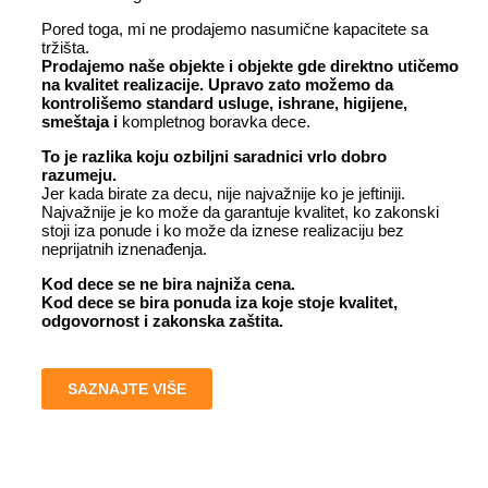
Pored toga, mi ne prodajemo nasumične kapacitete sa
tržišta.
Prodajemo naše objekte i objekte gde direktno utičemo
na kvalitet realizacije. Upravo zato možemo da
kontrolišemo standard usluge, ishrane, higijene,
smeštaja i
kompletnog boravka dece.
To je razlika koju ozbiljni saradnici vrlo dobro
razumeju.
Jer kada birate za decu, nije najvažnije ko je jeftiniji.
Najvažnije je ko može da garantuje kvalitet, ko zakonski
stoji iza ponude i ko može da iznese realizaciju bez
neprijatnih iznenađenja.
Kod dece se ne bira najniža cena.
Kod dece se bira ponuda iza koje stoje kvalitet,
odgovornost i zakonska zaštita.
SAZNAJTE VIŠE