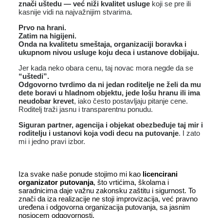
znači uštedu — već niži kvalitet usluge
koji se pre ili
kasnije vidi na najvažnijim stvarima.
Prvo na hrani.
Zatim na higijeni.
Onda na kvalitetu smeštaja, organizaciji boravka i
ukupnom nivou usluge koju deca i ustanove dobijaju.
Jer kada neko obara cenu, taj novac mora negde da se
“uštedi”.
Odgovorno tvrdimo da ni jedan roditelje ne želi da mu
dete boravi u hladnom objektu, jede lošu hranu ili ima
neudobar krevet
, iako često postavljaju pitanje cene.
Roditelj traži jasnu i transparentnu ponudu.
Siguran partner, agencija i objekat obezbeđuje taj mir i
roditelju i ustanovi koja vodi decu na putovanje
. I zato
mi i jedno pravi izbor.
Iza svake naše ponude stojimo mi kao
licencirani
organizator putovanja
, što vrtićima, školama i
saradnicima daje važnu zakonsku zaštitu i sigurnost. To
znači da iza realizacije ne stoji improvizacija, već pravno
uređena i odgovorna organizacija putovanja, sa jasnim
nosiocem odgovornosti.