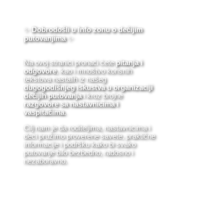
✨
Dobrodošli u Info zonu o dečijim
putovanjima
✨
Na ovoj stranici pronaći ćete
pitanja i
odgovore
, kao i mnoštvo korisnih
tekstova nastalih iz našeg
dugogodišnjeg iskustva u organizaciji
dečijih putovanja
i kroz brojne
razgovore sa nastavnicima i
vaspitačima
.
Cilj nam je da roditeljima, nastavnicima i
deci pružimo proverene savete, praktične
informacije i podršku kako bi svako
putovanje bilo bezbedno, radosno i
nezaboravno.