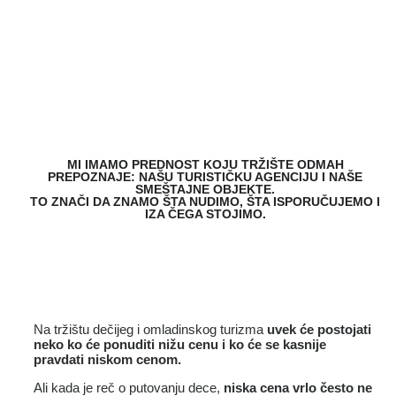
MI IMAMO PREDNOST KOJU TRŽIŠTE ODMAH
PREPOZNAJE: NAŠU TURISTIČKU AGENCIJU I NAŠE
SMEŠTAJNE OBJEKTE.
TO ZNAČI DA ZNAMO ŠTA NUDIMO, ŠTA ISPORUČUJEMO I
IZA ČEGA STOJIMO.
Na tržištu dečijeg i omladinskog turizma
uvek će postojati
neko ko će ponuditi nižu cenu i ko će se kasnije
pravdati niskom cenom.
Ali kada je reč o putovanju dece,
niska cena vrlo često ne