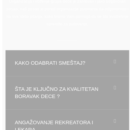
Organizacija i vođenje grupa dece je zahtevan i jako odgovoran
posao, naš posao je pored organizacije putovanja da odgovorimo i
na sva Vaša pitanja, kako bismo Vam pomogli da se što kvalitetnije
spremite za putovanja.
KAKO ODABRATI SMEŠTAJ?
ŠTA JE KLJUČNO ZA KVALITETAN
BORAVAK DECE ?
ANGAŽOVANJE REKREATORA I
LEKARA